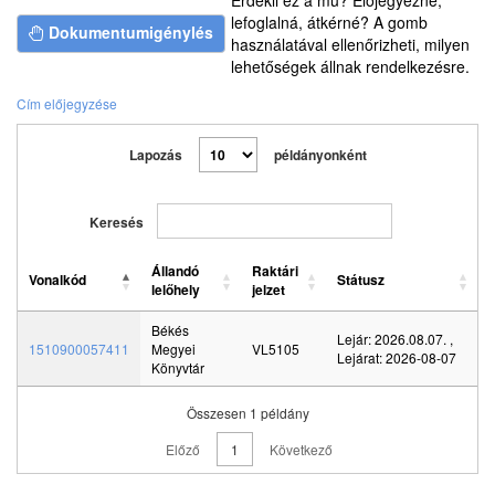
Érdekli ez a mű? Előjegyezné,
lefoglalná, átkérné? A gomb
Dokumentumigénylés
használatával ellenőrizheti, milyen
lehetőségek állnak rendelkezésre.
Cím előjegyzése
Lapozás
példányonként
Keresés
Állandó
Raktári
Vonalkód
Státusz
lelőhely
jelzet
Vonalkód
Állandó
Raktári
Státusz
Békés
lelőhely
jelzet
Lejár: 2026.08.07.
,
1510900057411
Megyei
VL5105
Lejárat: 2026-08-07
Könyvtár
Összesen 1 példány
Előző
1
Következő