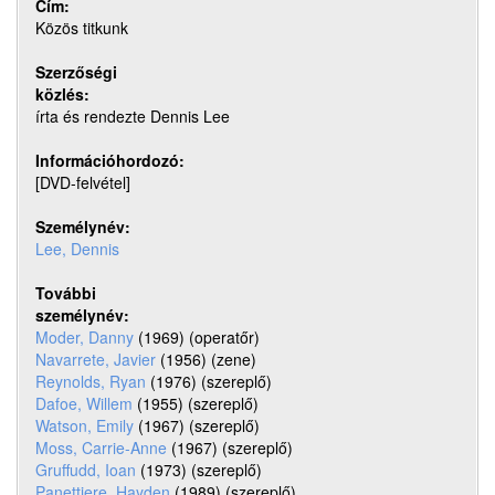
Cím:
Közös titkunk
Szerzőségi
közlés:
írta és rendezte Dennis Lee
Információhordozó:
[DVD-felvétel]
Személynév:
Lee, Dennis
További
személynév:
Moder, Danny
 (1969) (operatőr)
Navarrete, Javier
 (1956) (zene)
Reynolds, Ryan
 (1976) (szereplő)
Dafoe, Willem
 (1955) (szereplő)
Watson, Emily
 (1967) (szereplő)
Moss, Carrie-Anne
 (1967) (szereplő)
Gruffudd, Ioan
 (1973) (szereplő)
Panettiere, Hayden
 (1989) (szereplő)