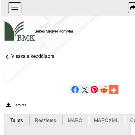
Toggle
navigation
Békés Megyei Könyvtár
Vissza a kezdőlapra
Letöltés
Teljes
Részletes
MARC
MARCXML
C