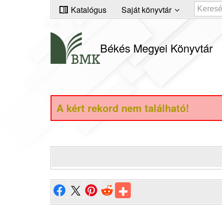
Katalógus
Saját könyvtár
Békés Megyei Könyvtár
A kért rekord nem található!